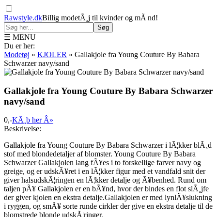
Rawstyle.dk
Billig modetÃ¸j til kvinder og mÃ¦nd!
Søg
☰ MENU
Du er her:
Modetøj
»
KJOLER
»
Gallakjole fra Young Couture By Babara
Schwarzer navy/sand
Gallakjole fra Young Couture By Babara Schwarzer
navy/sand
0,-
KÃ¸b her Â»
Beskrivelse:
Gallakjole fra Young Couture By Babara Schwarzer i lÃ¦kker blÃ¸d
stof med blondedetaljer af blomster. Young Couture By Babara
Schwarzer Gallakjolen lang fÃ¥es i to forskellige farver navy og
greige, og er udskÃ¥ret i en lÃ¦kker figur med et vandfald snit der
giver halsudskÃ¦ringen en lÃ¦kker detalje og Ã¥benhed. Rund om
taljen pÃ¥ Gallakjolen er en bÃ¥nd, hvor der bindes en flot slÃ¸jfe
der giver kjolen en ekstra detalje.Gallakjolen er med lynlÃ¥slukning
i ryggen, og smÃ¥ sorte runde cirkler der give en ekstra detalje til de
blomstrede blonde udskÃ¦ringer.