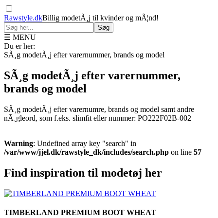
Rawstyle.dk
Billig modetÃ¸j til kvinder og mÃ¦nd!
Søg
☰ MENU
Du er her:
SÃ¸g modetÃ¸j efter varernummer, brands og model
SÃ¸g modetÃ¸j efter varernummer,
brands og model
SÃ¸g modetÃ¸j efter varernumre, brands og model samt andre
nÃ¸gleord, som f.eks. slimfit eller nummer: PO222F02B-002
Warning
: Undefined array key "search" in
/var/www/jjel.dk/rawstyle_dk/includes/search.php
on line
57
Find inspiration til modetøj her
TIMBERLAND PREMIUM BOOT WHEAT