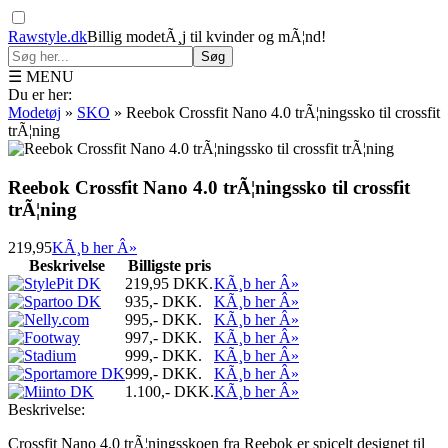
Rawstyle.dk
Billig modetÃ¸j til kvinder og mÃ¦nd!
Søg
☰ MENU
Du er her:
Modetøj
»
SKO
»
Reebok Crossfit Nano 4.0 trÃ¦ningssko til crossfit
trÃ¦ning
Reebok Crossfit Nano 4.0 trÃ¦ningssko til crossfit
trÃ¦ning
219,95
KÃ¸b her Â»
Beskrivelse
Billigste pris
219,95
DKK.
KÃ¸b her Â»
935,-
DKK.
KÃ¸b her Â»
995,-
DKK.
KÃ¸b her Â»
997,-
DKK.
KÃ¸b her Â»
999,-
DKK.
KÃ¸b her Â»
999,-
DKK.
KÃ¸b her Â»
1.100,-
DKK.
KÃ¸b her Â»
Beskrivelse:
Crossfit Nano 4.0 trÃ¦ningsskoen fra Reebok er spicelt designet til