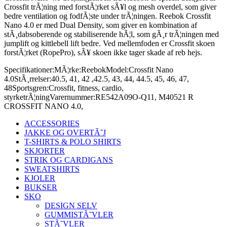
Crossfit trÃ¦ning med forstÃ¦rket sÃ¥l og mesh overdel, som giver
bedre ventilation og fodfÃ¦ste under trÃ¦ningen. Reebok Crossfit
Nano 4.0 er med Dual Density, som giver en kombination af
stÃ¸dabsoberende og stabiliserende hÃ¦l, som gÃ¸r trÃ¦ningen med
jumplift og kittlebell lift bedre. Ved mellemfoden er Crossfit skoen
forstÃ¦rket (RopePro), sÃ¥ skoen ikke tager skade af reb hejs.
Specifikationer:
MÃ¦rke:
Reebok
Model:
Crossfit Nano
4.0
StÃ¸rrelser:
40.5, 41, 42 ,42.5, 43, 44, 44.5, 45, 46, 47,
48
Sportsgren:
Crossfit, fitness, cardio,
styrketrÃ¦ning
Varernummer:
RE542A09O-Q11, M40521 R
CROSSFIT NANO 4.0,
ACCESSORIES
JAKKE OG OVERTÃ˜J
T-SHIRTS & POLO SHIRTS
SKJORTER
STRIK OG CARDIGANS
SWEATSHIRTS
KJOLER
BUKSER
SKO
DESIGN SELV
GUMMISTÃ˜VLER
STÃ˜VLER