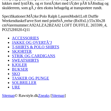
lukkes med lynlÃ¥s, og er forstÃ¦rket med lÃ¦der pÃ¥ hÃ¥ndtag og
skulderrem, som gÃ¸r den ekstra behagelig at transportere rundt.
Specifikationer:
MÃ¦rke:
Polo Ralph Lauren
Model:
Loft Duffle
Weekendtaske
Farve:
Sort med print
StÃ¸rrelse (BxHxL):
55x30x28
cm
Varernummer:
A92ALZA2BZA02 LOFT DUFFLE, 265599_4,
PO252H020-Q11
ACCESSORIES
JAKKE OG OVERTÃ˜J
T-SHIRTS & POLO SHIRTS
SKJORTER
STRIK OG CARDIGANS
SWEATSHIRTS
KJOLER
BUKSER
SKO
TASKER OG PUNGE
SOLBRILLER
URE
Sitemap
© Rawstyle.dk
Zneaks
[
Sitemap
]