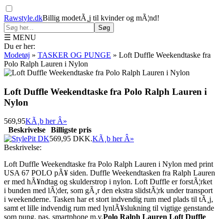
Rawstyle.dk
Billig modetÃ¸j til kvinder og mÃ¦nd!
Søg
☰ MENU
Du er her:
Modetøj
»
TASKER OG PUNGE
»
Loft Duffle Weekendtaske fra
Polo Ralph Lauren i Nylon
Loft Duffle Weekendtaske fra Polo Ralph Lauren i
Nylon
569,95
KÃ¸b her Â»
Beskrivelse
Billigste pris
569,95
DKK.
KÃ¸b her Â»
Beskrivelse:
Loft Duffle Weekendtaske fra Polo Ralph Lauren i Nylon med print
USA 67 POLO pÃ¥ siden. Duffle Weekendtasken fra Ralph Lauren
er med hÃ¥ndtag og skulderstrop i nylon. Loft Duffle er forstÃ¦rket
i bunden med lÃ¦der, som gÃ¸r den ekstra slidstÃ¦rk under transport
i weekenderne. Tasken har et stort indvendig rum med plads til tÃ¸j,
samt et lille indvendig rum med lynlÃ¥slukning til vigtige genstande
som pung, pas, smartphone m.v.
Polo Ralph Lauren Loft Duffle