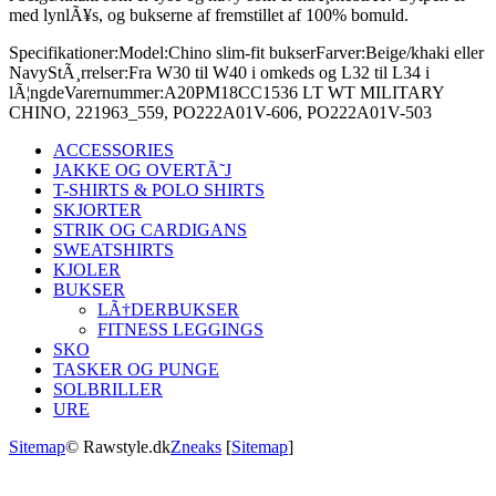
med lynlÃ¥s, og bukserne af fremstillet af 100% bomuld.
Specifikationer:
Model:
Chino slim-fit bukser
Farver:
Beige/khaki eller
Navy
StÃ¸rrelser:
Fra W30 til W40 i omkeds og L32 til L34 i
lÃ¦ngde
Varernummer:
A20PM18CC1536 LT WT MILITARY
CHINO, 221963_559, PO222A01V-606, PO222A01V-503
ACCESSORIES
JAKKE OG OVERTÃ˜J
T-SHIRTS & POLO SHIRTS
SKJORTER
STRIK OG CARDIGANS
SWEATSHIRTS
KJOLER
BUKSER
LÃ†DERBUKSER
FITNESS LEGGINGS
SKO
TASKER OG PUNGE
SOLBRILLER
URE
Sitemap
© Rawstyle.dk
Zneaks
[
Sitemap
]