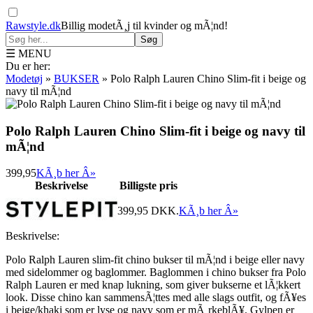
Rawstyle.dk
Billig modetÃ¸j til kvinder og mÃ¦nd!
Søg
☰ MENU
Du er her:
Modetøj
»
BUKSER
»
Polo Ralph Lauren Chino Slim-fit i beige og
navy til mÃ¦nd
Polo Ralph Lauren Chino Slim-fit i beige og navy til
mÃ¦nd
399,95
KÃ¸b her Â»
Beskrivelse
Billigste pris
399,95
DKK.
KÃ¸b her Â»
Beskrivelse:
Polo Ralph Lauren slim-fit chino bukser til mÃ¦nd i beige eller navy
med sidelommer og baglommer. Baglommen i chino bukser fra Polo
Ralph Lauren er med knap lukning, som giver bukserne et lÃ¦kkert
look. Disse chino kan sammensÃ¦ttes med alle slags outfit, og fÃ¥es
i beige/khaki som er lyse og navy som er mÃ¸rkeblÃ¥. Gylpen er