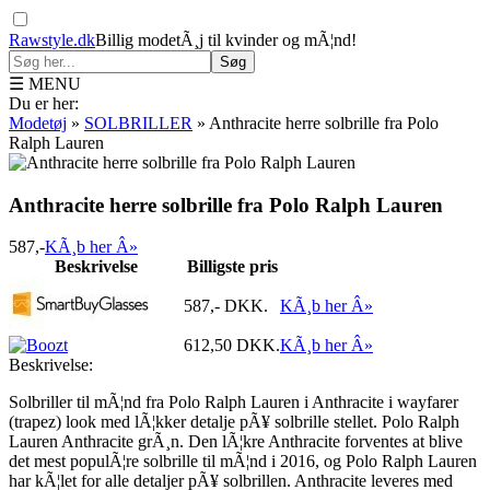
Rawstyle.dk
Billig modetÃ¸j til kvinder og mÃ¦nd!
Søg
☰ MENU
Du er her:
Modetøj
»
SOLBRILLER
»
Anthracite herre solbrille fra Polo
Ralph Lauren
Anthracite herre solbrille fra Polo Ralph Lauren
587,-
KÃ¸b her Â»
Beskrivelse
Billigste pris
587,-
DKK.
KÃ¸b her Â»
612,50
DKK.
KÃ¸b her Â»
Beskrivelse:
Solbriller til mÃ¦nd fra Polo Ralph Lauren i Anthracite i wayfarer
(trapez) look med lÃ¦kker detalje pÃ¥ solbrille stellet. Polo Ralph
Lauren Anthracite grÃ¸n. Den lÃ¦kre Anthracite forventes at blive
det mest populÃ¦re solbrille til mÃ¦nd i 2016, og Polo Ralph Lauren
har kÃ¦let for alle detaljer pÃ¥ solbrillen. Anthracite leveres med