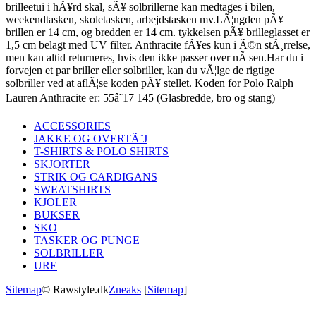
brilleetui i hÃ¥rd skal, sÃ¥ solbrillerne kan medtages i bilen,
weekendtasken, skoletasken, arbejdstasken mv.LÃ¦ngden pÃ¥
brillen er 14 cm, og bredden er 14 cm. tykkelsen pÃ¥ brilleglasset er
1,5 cm belagt med UV filter. Anthracite fÃ¥es kun i Ã©n stÃ¸rrelse,
men kan altid returneres, hvis den ikke passer over nÃ¦sen.Har du i
forvejen et par briller eller solbriller, kan du vÃ¦lge de rigtige
solbriller ved at aflÃ¦se koden pÃ¥ stellet. Koden for Polo Ralph
Lauren Anthracite er: 55â˜17 145 (Glasbredde, bro og stang)
ACCESSORIES
JAKKE OG OVERTÃ˜J
T-SHIRTS & POLO SHIRTS
SKJORTER
STRIK OG CARDIGANS
SWEATSHIRTS
KJOLER
BUKSER
SKO
TASKER OG PUNGE
SOLBRILLER
URE
Sitemap
© Rawstyle.dk
Zneaks
[
Sitemap
]