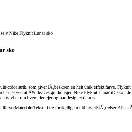
 selv Nike Flyknit Lunar sko
ar sko
ulti-color strik, som giver lÃ¸beskoen en helt unik effekt farve. Flykni
den har let ved at Ã¥nde.Design din egen Nike Flyknit Lunar iD sko i d
ngen tvivl er om hvem der ejer og har designet dem.<
ltifarver
Materiale:
Tekstil i tre forskellige multifarver
StÃ¸rrelser:
Alle stÃ