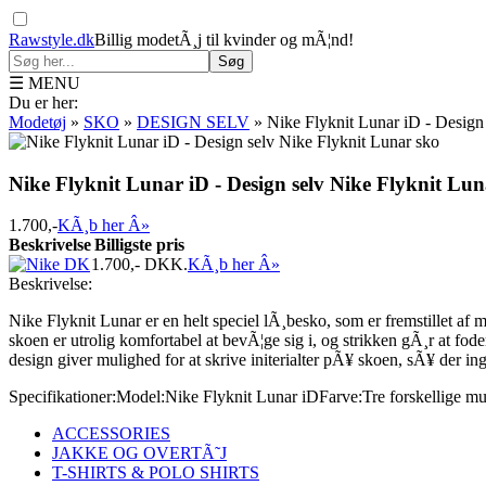
Rawstyle.dk
Billig modetÃ¸j til kvinder og mÃ¦nd!
Søg
☰ MENU
Du er her:
Modetøj
»
SKO
»
DESIGN SELV
»
Nike Flyknit Lunar iD - Design
Nike Flyknit Lunar iD - Design selv Nike Flyknit Lun
1.700,-
KÃ¸b her Â»
Beskrivelse
Billigste pris
1.700,-
DKK.
KÃ¸b her Â»
Beskrivelse:
Nike Flyknit Lunar er en helt speciel lÃ¸besko, som er fremstillet af m
skoen er utrolig komfortabel at bevÃ¦ge sig i, og strikken gÃ¸r at fo
design giver mulighed for at skrive initerialter pÃ¥ skoen, sÃ¥ der i
Specifikationer:
Model:
Nike Flyknit Lunar iD
Farve:
Tre forskellige mu
ACCESSORIES
JAKKE OG OVERTÃ˜J
T-SHIRTS & POLO SHIRTS