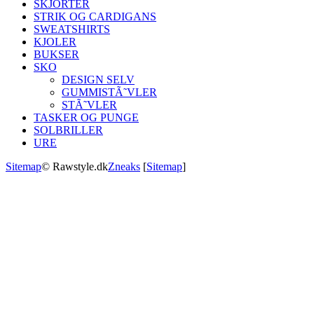
SKJORTER
STRIK OG CARDIGANS
SWEATSHIRTS
KJOLER
BUKSER
SKO
DESIGN SELV
GUMMISTÃ˜VLER
STÃ˜VLER
TASKER OG PUNGE
SOLBRILLER
URE
Sitemap
© Rawstyle.dk
Zneaks
[
Sitemap
]