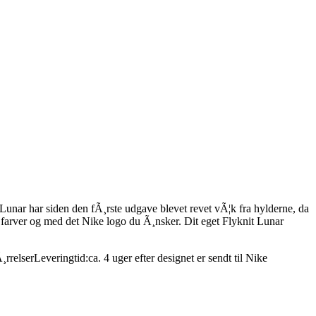
t Lunar har siden den fÃ¸rste udgave blevet revet vÃ¦k fra hylderne, da
e farver og med det Nike logo du Ã¸nsker. Dit eget Flyknit Lunar
¸rrelser
Leveringtid:
ca. 4 uger efter designet er sendt til Nike