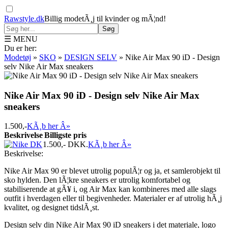
Rawstyle.dk
Billig modetÃ¸j til kvinder og mÃ¦nd!
Søg
☰ MENU
Du er her:
Modetøj
»
SKO
»
DESIGN SELV
»
Nike Air Max 90 iD - Design
selv Nike Air Max sneakers
Nike Air Max 90 iD - Design selv Nike Air Max
sneakers
1.500,-
KÃ¸b her Â»
Beskrivelse
Billigste pris
1.500,-
DKK.
KÃ¸b her Â»
Beskrivelse:
Nike Air Max 90 er blevet utrolig populÃ¦r og ja, et samlerobjekt til
sko hylden. Den lÃ¦kre sneakers er utrolig komfortabel og
stabiliserende at gÃ¥ i, og Air Max kan kombineres med alle slags
outfit i hverdagen eller til begivenheder. Materialer er af utrolig hÃ¸j
kvalitet, og designet tidslÃ¸st.
Design selv din Nike Air Max 90 iD sneakers i det materiale, logo