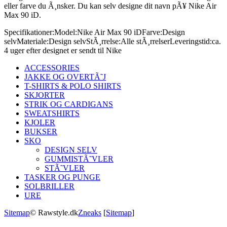
eller farve du Ã¸nsker. Du kan selv designe dit navn pÃ¥ Nike Air
Max 90 iD.
Specifikationer:
Model:
Nike Air Max 90 iD
Farve:
Design
selv
Materiale:
Design selv
StÃ¸rrelse:
Alle stÃ¸rrelser
Leveringstid:
ca.
4 uger efter designet er sendt til Nike
ACCESSORIES
JAKKE OG OVERTÃ˜J
T-SHIRTS & POLO SHIRTS
SKJORTER
STRIK OG CARDIGANS
SWEATSHIRTS
KJOLER
BUKSER
SKO
DESIGN SELV
GUMMISTÃ˜VLER
STÃ˜VLER
TASKER OG PUNGE
SOLBRILLER
URE
Sitemap
© Rawstyle.dk
Zneaks
[
Sitemap
]