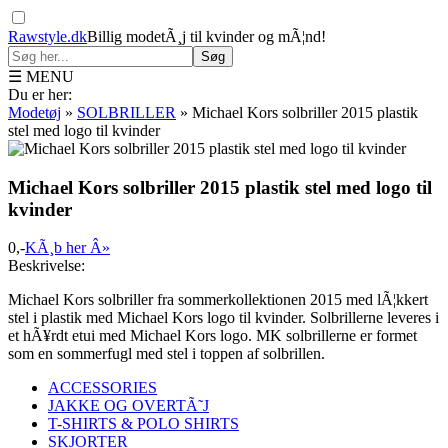
Rawstyle.dk
Billig modetÃ¸j til kvinder og mÃ¦nd!
Søg
☰ MENU
Du er her:
Modetøj
»
SOLBRILLER
»
Michael Kors solbriller 2015 plastik
stel med logo til kvinder
Michael Kors solbriller 2015 plastik stel med logo til
kvinder
0,-
KÃ¸b her Â»
Beskrivelse:
Michael Kors solbriller fra sommerkollektionen 2015 med lÃ¦kkert
stel i plastik med Michael Kors logo til kvinder. Solbrillerne leveres i
et hÃ¥rdt etui med Michael Kors logo. MK solbrillerne er formet
som en sommerfugl med stel i toppen af solbrillen.
ACCESSORIES
JAKKE OG OVERTÃ˜J
T-SHIRTS & POLO SHIRTS
SKJORTER