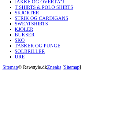
JAKKE OG OVERTÃ˜J
T-SHIRTS & POLO SHIRTS
SKJORTER
STRIK OG CARDIGANS
SWEATSHIRTS
KJOLER
BUKSER
SKO
TASKER OG PUNGE
SOLBRILLER
URE
Sitemap
© Rawstyle.dk
Zneaks
[
Sitemap
]