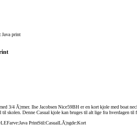
 Java print
rint
k med 3/4 Ã¦rmer. Ilse Jacobsen Nice59BH er en kort kjole med boat neck
til skolen. Denne Casual kjole kan bruges til alt lige fra hverdagen til f
OLE
Farve:
Java Print
Stil:
Casual
LÃ¦ngde:
Kort