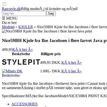
Rawstyle.dk
Billig modetÃ¸j til kvinder og mÃ¦nd!
Søg
☰ MENU
Du er her:
Modetøj
»
KJOLER
»
Nice59BH Kjole fra Ilse Jacobsen i flere farvet
Nice59BH Kjole fra Ilse Jacobsen i flere farvet Java p
499,95
KÃ¸b her Â»
Beskrivelse
Billigste pris
499,95
DKK.
KÃ¸b her Â»
1.000,-
DKK.
KÃ¸b her Â»
Beskrivelse:
Nice59BH kjole fra Ilse Jacobsen i flerfarvet Java print i Casual loo
en sammentrÃ¦kning i stoffet pÃ¥ venstre talje, som givet et ekstra spil 
Specifikationer:
MÃ¦rke:
Ilse Jacobsen
Model:
NICE59BH PRINT KJ
ACCESSORIES